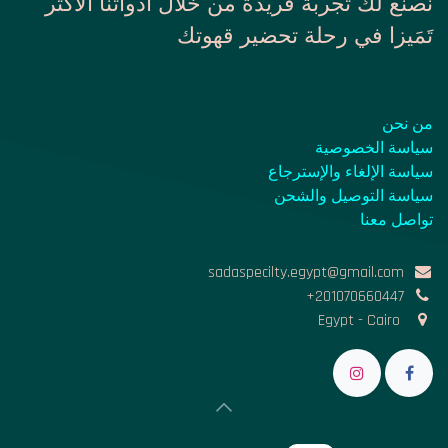
نصنع لكَ تَجربَة فريدّة من خلال أَدواتنا الأكثر
تَمَيزا في رحلة تحضير قهوتك
من نحن
سياسة الخصوصية
سياسة الإلغاء والإسترجاع
سياسة التوصيل والشحن
تواصل معنا
sadaspecilty.egypt@gmail
.com
+201070660447
Egypt - Cairo