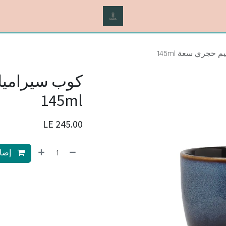
حجري سعة 145ml
كوب سيرامي
145ml
LE
245.00
إضاف