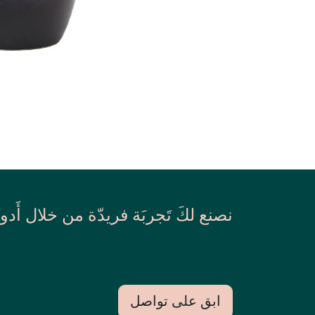
نصنع لكَ تَجربَة فريدّة من خلال أَدو
ابق على تواصل