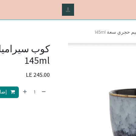
حجري سعة 145ml
كوب سيرامي
145ml
LE
245.00
إضاف