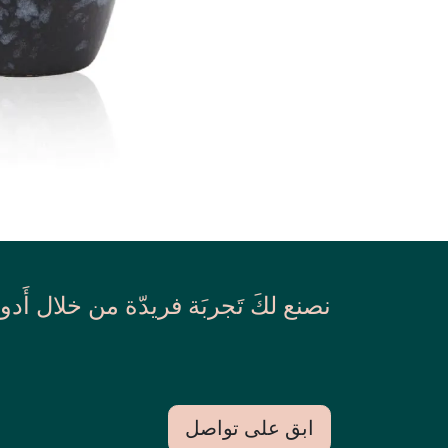
نصنع لكَ تَجربَة فريدّة من خلال أَدو
ابق على تواصل