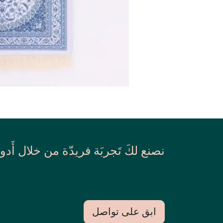
نصنع لكَ تَجربَة فريدّة من خلال أَدو
ابق على تواصل