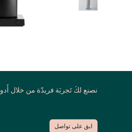
نصنع لكَ تَجربَة فريدّة من خلال أَدو
ابق على تواصل