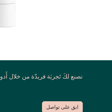
نصنع لكَ تَجربَة فريدّة من خلال أَدو
ابق على تواصل