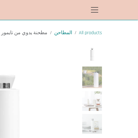
خطي للذهاب إلى المحتوى
All products
المطاحن
مطحنة يدوي من تايمور C3