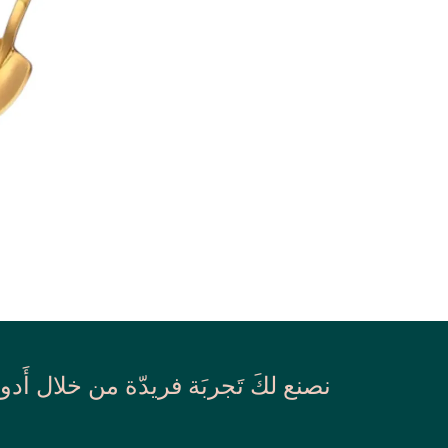
نصنع لكَ تَجربَة فريدّة من خلال أَدو